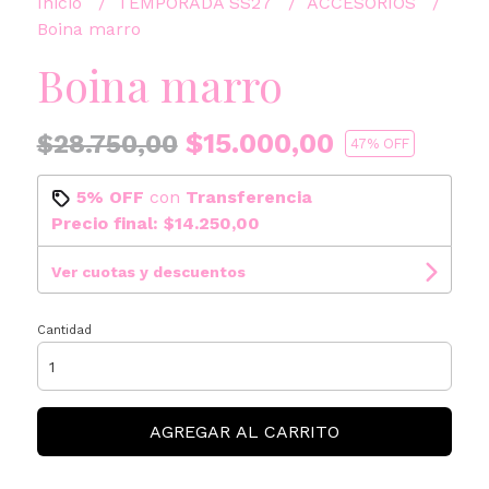
Inicio
TEMPORADA SS27
ACCESORIOS
Boina marro
Boina marro
$15.000,00
$28.750,00
47
% OFF
5% OFF
con
Transferencia
Precio final:
$14.250,00
Ver cuotas y descuentos
Cantidad
AGREGAR AL CARRITO