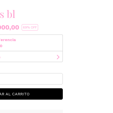
s bl
000,00
69
% OFF
ferencia
00
s
AR AL CARRITO