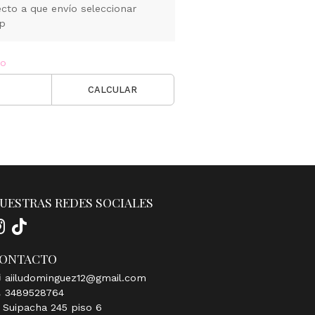
cto a que envío seleccionar
pp
ío
CALCULAR
UESTRAS REDES SOCIALES
ONTACTO
aiiludominguez12@gmail.com
3489528764
Suipacha 245 piso 6