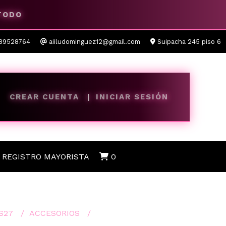
 TODO
89528764
aiiludominguez12@gmail.com
Suipacha 245 piso 6
CREAR CUENTA
INICIAR SESIÓN
REGISTRO MAYORISTA
0
S27
ACCESORIOS