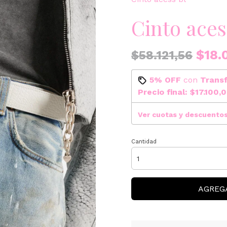
Cinto aces
$18.
$58.121,56
5% OFF
con
Trans
Precio final:
$17.100,
Ver cuotas y descuento
Cantidad
AGREG