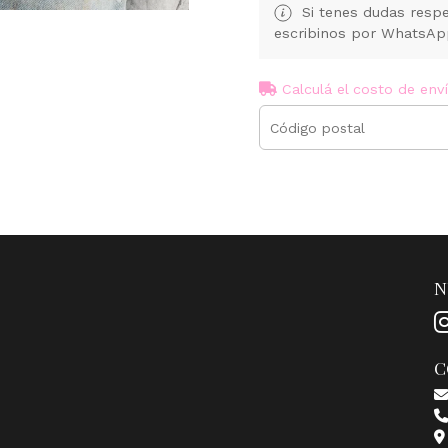
Si tenes dudas respe
escribinos por WhatsA
Calculá el costo de env
N
C