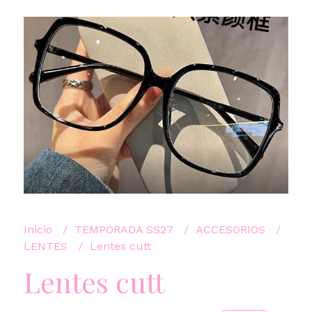
Inicio
TEMPORADA SS27
ACCESORIOS
LENTES
Lentes cutt
Lentes cutt