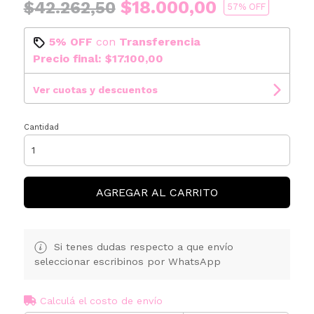
$18.000,00
$42.262,50
57
% OFF
5% OFF
con
Transferencia
Precio final:
$17.100,00
Ver cuotas y descuentos
Cantidad
AGREGAR AL CARRITO
Si tenes dudas respecto a que envío
seleccionar escribinos por WhatsApp
Calculá el costo de envío