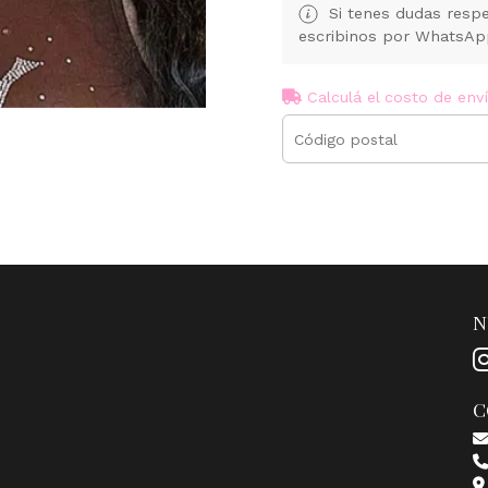
Si tenes dudas respe
escribinos por WhatsA
Calculá el costo de env
N
C