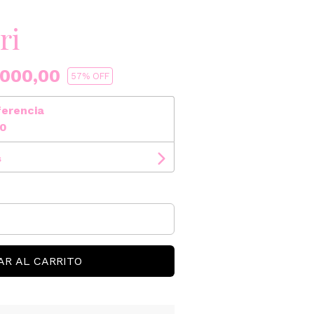
ri
000,00
57
% OFF
ferencia
00
s
AR AL CARRITO