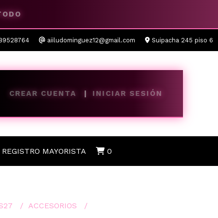
 TODO
89528764
aiiludominguez12@gmail.com
Suipacha 245 piso 6
CREAR CUENTA
INICIAR SESIÓN
REGISTRO MAYORISTA
0
S27
ACCESORIOS