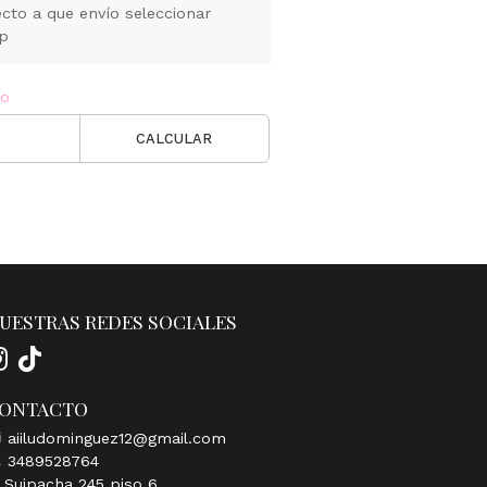
cto a que envío seleccionar
pp
ío
CALCULAR
UESTRAS REDES SOCIALES
ONTACTO
aiiludominguez12@gmail.com
3489528764
Suipacha 245 piso 6