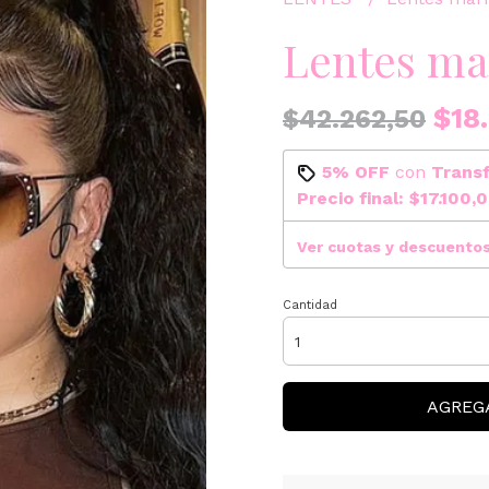
Lentes ma
$18.
$42.262,50
5% OFF
con
Trans
Precio final:
$17.100,
Ver cuotas y descuento
Cantidad
AGREG