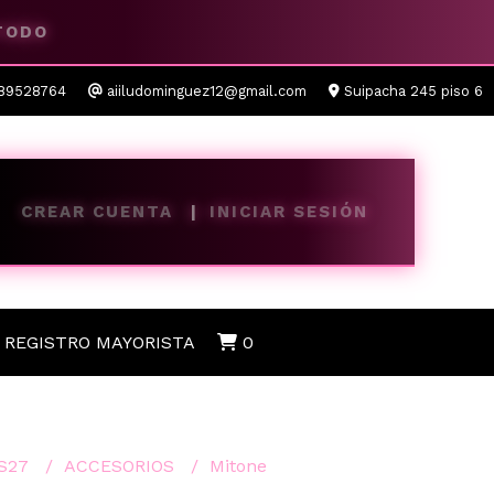
 TODO
89528764
aiiludominguez12@gmail.com
Suipacha 245 piso 6
CREAR CUENTA
INICIAR SESIÓN
REGISTRO MAYORISTA
0
S27
ACCESORIOS
Mitone