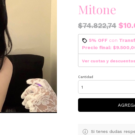
Mitone
$10.
$74.822,74
5% OFF
con
Trans
Precio final:
$9.500,0
Ver cuotas y descuento
Cantidad
AGREG
Si tenes dudas respe