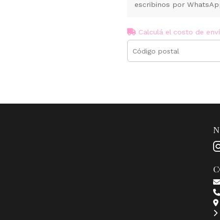
escribinos por WhatsA
Calculá el costo de env
N
C