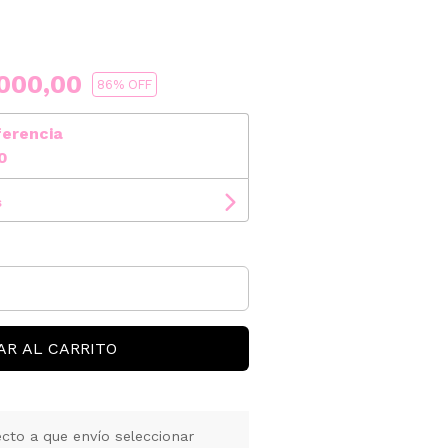
000,00
86
% OFF
ferencia
0
s
AR AL CARRITO
cto a que envío seleccionar