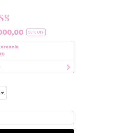
ss
000,00
56
% OFF
ferencia
00
s