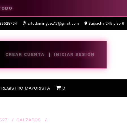
 TODO
89528764
aiiludominguez12@gmail.com
Suipacha 245 piso 6
CREAR CUENTA
INICIAR SESIÓN
REGISTRO MAYORISTA
0
S27
CALZADOS