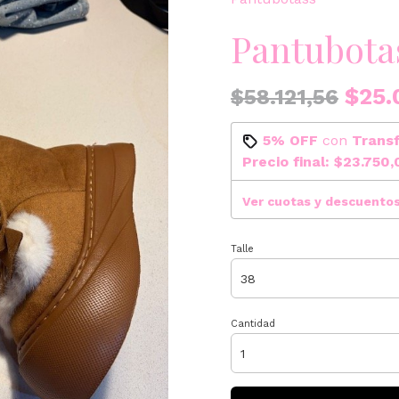
Pantubota
$25.
$58.121,56
5% OFF
con
Trans
Precio final:
$23.750,
Ver cuotas y descuento
Talle
Cantidad