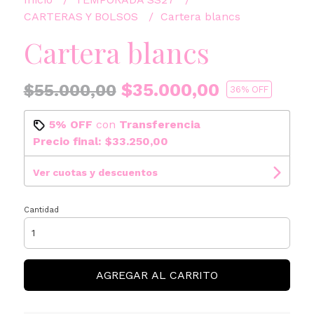
CARTERAS Y BOLSOS
Cartera blancs
Cartera blancs
$35.000,00
$55.000,00
36
% OFF
5% OFF
con
Transferencia
Precio final:
$33.250,00
Ver cuotas y descuentos
Cantidad
AGREGAR AL CARRITO