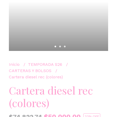
Inicio
TEMPORADA S26
CARTERAS Y BOLSOS
Cartera diesel rec (colores)
Cartera diesel rec
(colores)
$50.000,00
$74.822,74
33
% OFF