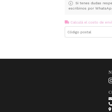
Si tenes dudas respe
escribinos por WhatsA
Calculá el costo de env
N
C