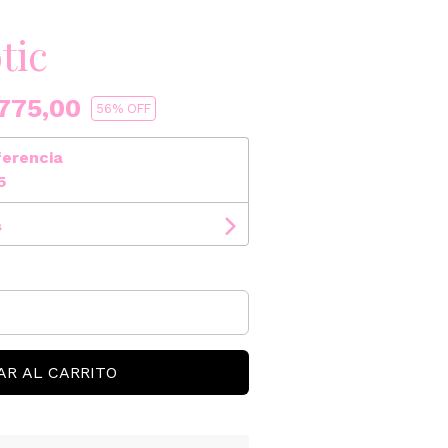
tic
775,00
56
% OFF
ferencia
5
s
AR AL CARRITO