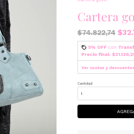
Cartera go
$32.
$74.822,74
5% OFF
con
Trans
Precio final:
$31.136,2
Ver cuotas y descuento
Cantidad
AGREG