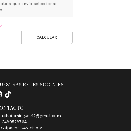
cto a que envío seleccionar
pp
ío
CALCULAR
UESTRAS REDES SOCIALES
ONTACTO
aiiludominguez12@gmail.com
3489528764
Suipacha 245 piso 6