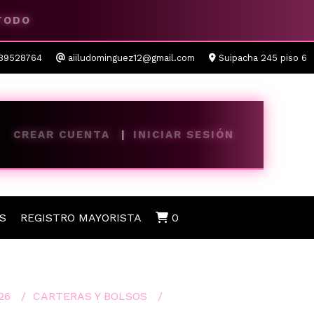
 TODO
89528764
aiiludominguez12@gmail.com
Suipacha 245 piso 6
CREAR CUENTA
INICIAR SESIÓN
S
REGISTRO MAYORISTA
0
26
CARTERAS Y BOLSOS