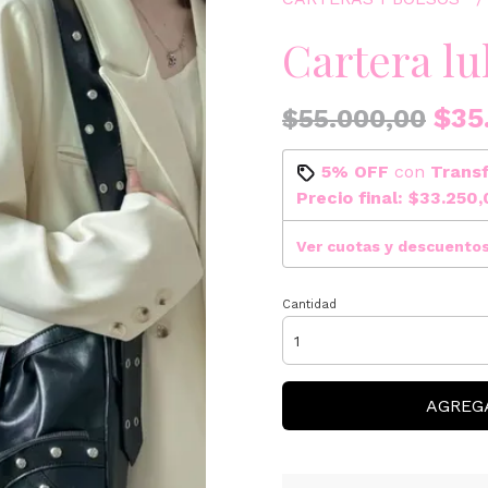
Cartera lu
$35
$55.000,00
5% OFF
con
Trans
Precio final:
$33.250,
Ver cuotas y descuento
Cantidad
AGREG