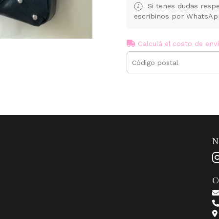
Si tenes dudas respe
escribinos por WhatsA
Calculá el costo de env
N
C