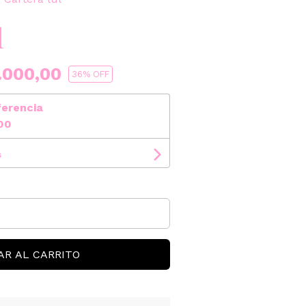
l
.000,00
36
% OFF
ferencia
00
s
AR AL CARRITO