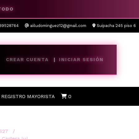
 TODO
89528764
aiiludominguez12@gmail.com
Suipacha 245 piso 6
CREAR CUENTA
INICIAR SESIÓN
REGISTRO MAYORISTA
0
S27
Cartera lul