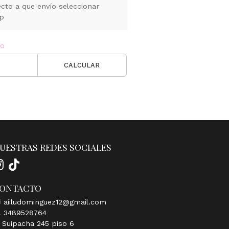
cto a que envío seleccionar
pp
ío
CALCULAR
UESTRAS REDES SOCIALES
ONTACTO
aiiludominguez12@gmail.com
3489528764
Suipacha 245 piso 6