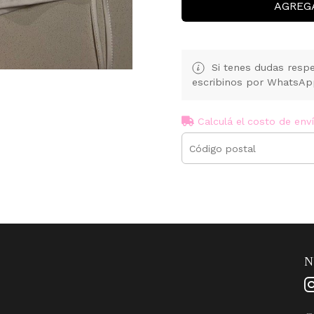
AGREG
Si tenes dudas respe
escribinos por WhatsA
Calculá el costo de env
N