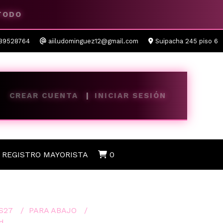
 TODO
89528764
aiiludominguez12@gmail.com
Suipacha 245 piso 6
CREAR CUENTA
INICIAR SESIÓN
REGISTRO MAYORISTA
0
S27
PARA ABAJO
d