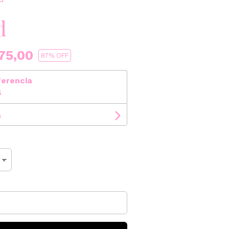
d
75,00
87
% OFF
ferencia
5
s