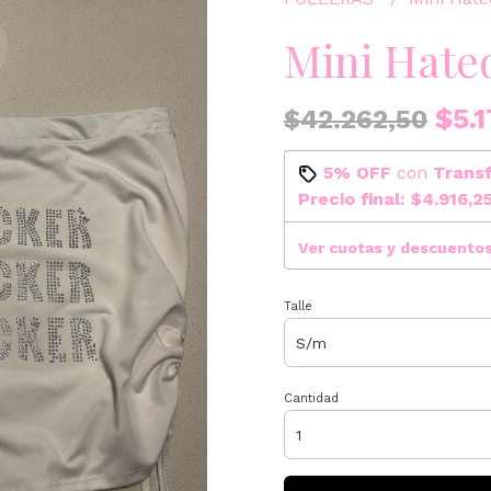
Mini Hate
$5.1
$42.262,50
5% OFF
con
Trans
Precio final:
$4.916,2
Ver cuotas y descuento
Talle
Cantidad