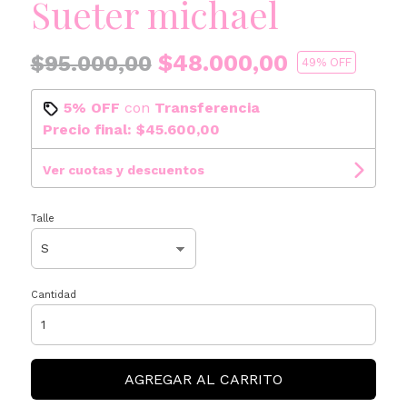
Sueter michael
$48.000,00
$95.000,00
49
% OFF
5% OFF
con
Transferencia
Precio final:
$45.600,00
Ver cuotas y descuentos
Talle
Cantidad
AGREGAR AL CARRITO