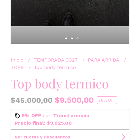
Inicio
TEMPORADA SS27
PARA ARRIBA
TOPS
Top body termico
Top body termico
$9.500,00
$45.000,00
78
% OFF
5% OFF
con
Transferencia
Precio final:
$9.025,00
Ver cuotas y descuentos